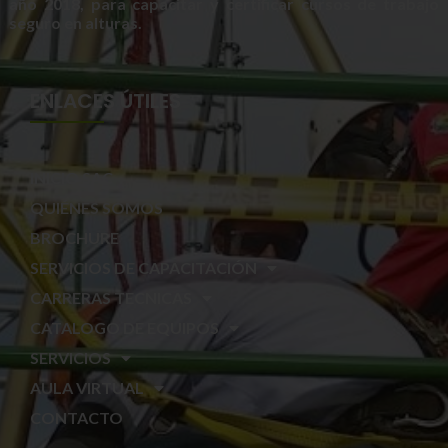
año 2018, para capacitar y certificar cursos de trabajo
seguro en alturas.
ENLACES ÚTILES
INICIO SAC
QUIÉNES SOMOS
BROCHURE
SERVICIOS DE CAPACITACIÓN
CARRERAS TECNICAS
CATALOGO DE EQUIPOS
SERVICIOS
AULA VIRTUAL
CONTACTO