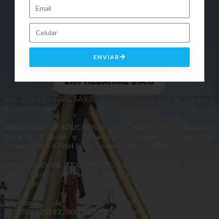
ENVIAR
SAC EMPRESARAL SAS
Es una empresa que está acreditada y
autorizada por:
SECRETARIA DE EDUCACIÓN:
como
Instituto de Educación
para el Trabajo y Desarrollo Humano
con resolución
número
1500-67 del 10 de noviembre del 2020.
MINISTERIO DE TRANSPORTE:
para capacitar y certificar
curso básico obligatorio en transporte de mercancías
peligrosas.
Ministerio de Trabajo:
No de aprobación
COR08SE2018220000000032544, del 5 de septiembre del