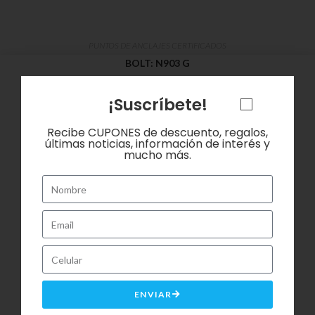
PUNTOS DE ANCLAJES CERTIFICADOS
BOLT: N903 G
¡Suscríbete!
Leer más
Recibe CUPONES de descuento, regalos,
últimas noticias, información de interés y
mucho más.
ENVIAR