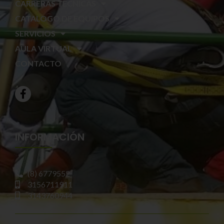
CARRERAS TECNICAS
CATALOGO DE EQUIPOS
SERVICIOS
AULA VIRTUAL
CONTACTO
INFORMACIÓN
(8) 6779552
3156711911
3143760944