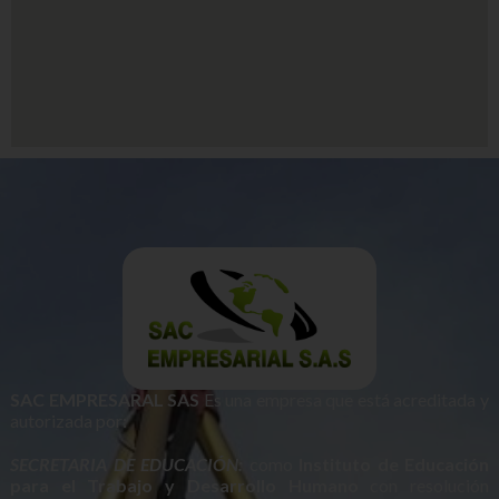
SAC EMPRESARAL SAS
Es una empresa que está acreditada y
autorizada por:
SECRETARIA DE EDUCACIÓN:
como
Instituto de Educación
para el Trabajo y Desarrollo Humano
con resolución