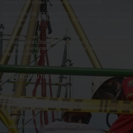
número
1500-67 del 10 de noviembre del 2020.
MINISTERIO DE TRANSPORTE:
para capacitar y certificar
curso básico obligatorio en transporte de mercancías
peligrosas.
Ministerio de Trabajo:
No de aprobación
COR08SE2018220000000032544, del 5 de septiembre del
año 2018, para capacitar y certificar cursos de trabajo
seguro en alturas.
ENLACES ÚTILES
INICIO SAC
QUIÉNES SOMOS
BROCHURE
SERVICIOS DE CAPACITACIÓN